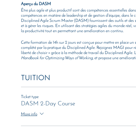
Aperçu du DASM
Être plus agile et plus productif sont des compétences essentielles dans l
compétences en matière de leadership et de gestion d'équipe, dans le con
Disciplined Agile Scrum Master (DASM) fournissent des outils et des str
et à gérer les risques. En utilisant des stratégies agiles du monde rée
la productivité tout en permettant une amélioration en continu.
Cette formation de 14h sur 2 jours est conçue pour mettre en place un 
complété par la pratique du Disciplined Agile. Rejoignez MAGI pour ré
liberté de choisir » grâce à la méthode de travail du Disciplined Agil
Handbook for Optimizing Ways of Working
, et propose une améliorati
de logiciels en utilisant des techniques agiles.
Les neuf modules de ce cours couvrent tous les aspects de du Disciplined
TUITION
d'équipe, ainsi que des concepts tels que la lutte contre le gaspillage, le
réponses, et le rôle de la direction. Il est important de noter que "Ch
leurs années de recherche et de mise en œuvre du Disciplined Agile. À l'i
en vue de la certification DASM.
Ticket type
DASM 2-Day Course
Organisation du cours
Durée
: 14 heures
More info
Intervenante
: Dirk Doppelfeld
PDU’s 14: Technical-7, Leadership-7