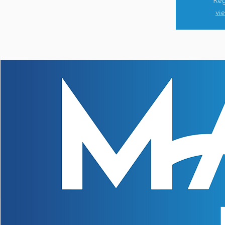
Reg
vi