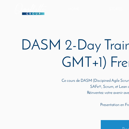
HOME
STORIES
DASM 2-Day Train
GMT+1) Fren
Ce cours de DASM (Discipined Agile Scrum 
SAFe®, Scrum, et Lean ai
Réinventez votre avenir ave
Presentation en Fr